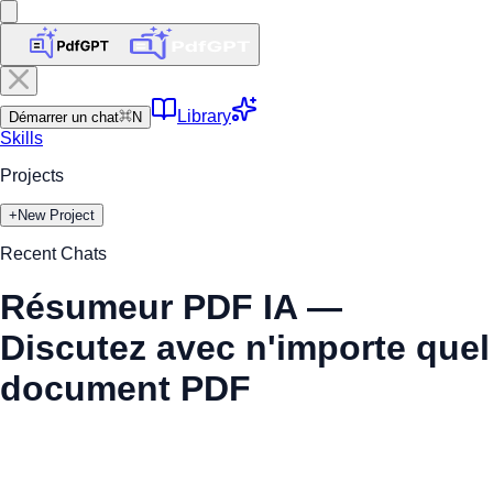
Library
Démarrer un chat
N
Skills
Projects
+
New Project
Recent Chats
Résumeur PDF IA —
Discutez avec n'importe quel
document PDF